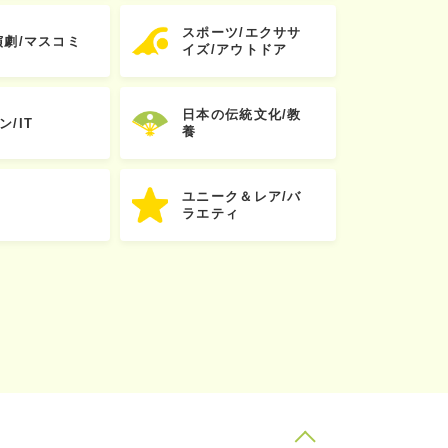
スポーツ/エクササ
演劇/マスコミ
イズ/アウトドア
日本の伝統文化/教
ン/IT
養
ユニーク＆レア/バ
ラエティ