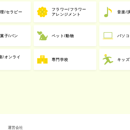
フラワー/フラワー
心理/セラピー
音楽/
アレンジメント
お菓子/パン
ペット/動物
パソコ
座/オンライ
専門学校
キッズ
運営会社