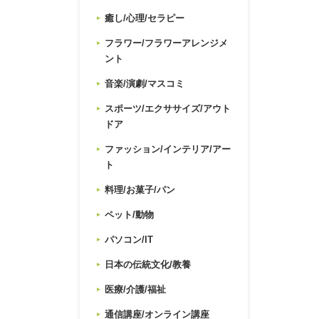
癒し/心理/セラピー
フラワー/フラワーアレンジメ
ント
音楽/演劇/マスコミ
スポーツ/エクササイズ/アウト
ドア
ファッション/インテリア/アー
ト
料理/お菓子/パン
ペット/動物
パソコン/IT
日本の伝統文化/教養
医療/介護/福祉
通信講座/オンライン講座