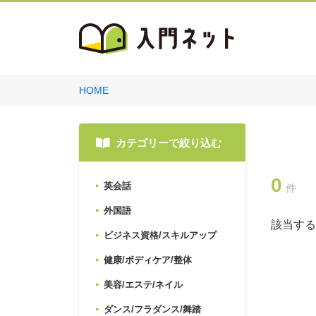
HOME
カテゴリーで絞り込む
0
英会話
件
外国語
該当する
ビジネス資格/スキルアップ
健康/ボディケア/整体
美容/エステ/ネイル
ダンス/フラダンス/舞踏