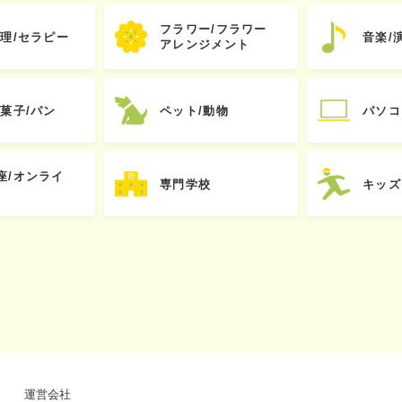
フラワー/フラワー
心理/セラピー
音楽/
アレンジメント
お菓子/パン
ペット/動物
パソコ
座/オンライ
専門学校
キッズ
運営会社