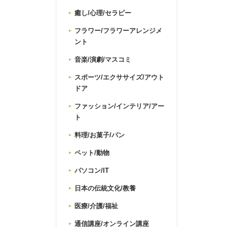
癒し/心理/セラピー
フラワー/フラワーアレンジメ
ント
音楽/演劇/マスコミ
スポーツ/エクササイズ/アウト
ドア
ファッション/インテリア/アー
ト
料理/お菓子/パン
ペット/動物
パソコン/IT
日本の伝統文化/教養
医療/介護/福祉
通信講座/オンライン講座