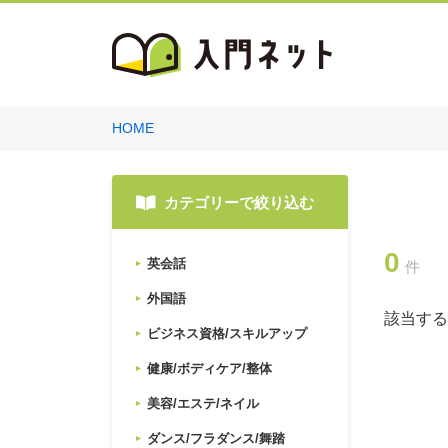
HOME
カテゴリーで絞り込む
0
英会話
件
外国語
該当する
ビジネス資格/スキルアップ
健康/ボディケア/整体
美容/エステ/ネイル
ダンス/フラダンス/舞踏