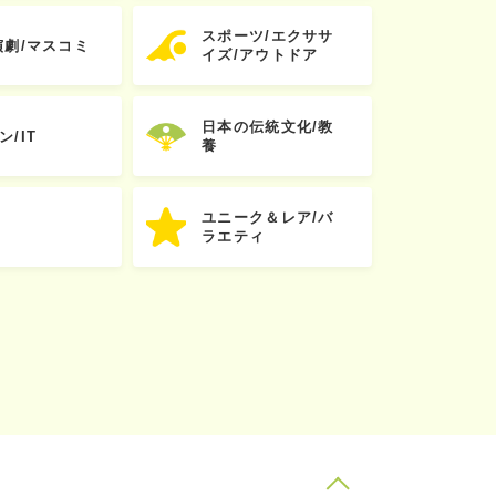
スポーツ/エクササ
演劇/マスコミ
イズ/アウトドア
日本の伝統文化/教
ン/IT
養
ユニーク＆レア/バ
ラエティ