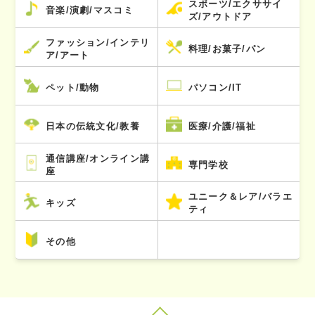
スポーツ/エクササイ
音楽/演劇/マスコミ
ズ/アウトドア
ファッション/インテリ
料理/お菓子/パン
ア/アート
ペット/動物
パソコン/IT
日本の伝統文化/教養
医療/介護/福祉
通信講座/オンライン講
専門学校
座
ユニーク＆レア/バラエ
キッズ
ティ
その他