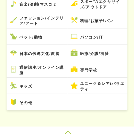
スポーツ/エクササイ
音楽/演劇/マスコミ
ズ/アウトドア
ファッション/インテリ
料理/お菓子/パン
ア/アート
ペット/動物
パソコン/IT
日本の伝統文化/教養
医療/介護/福祉
通信講座/オンライン講
専門学校
座
ユニーク＆レア/バラエ
キッズ
ティ
その他