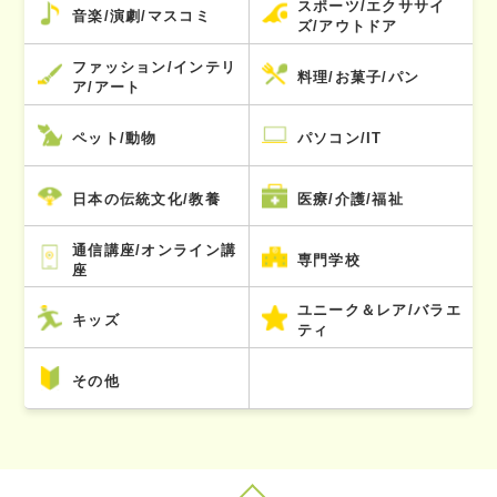
スポーツ/エクササイ
音楽/演劇/マスコミ
ズ/アウトドア
ファッション/インテリ
料理/お菓子/パン
ア/アート
ペット/動物
パソコン/IT
日本の伝統文化/教養
医療/介護/福祉
通信講座/オンライン講
専門学校
座
ユニーク＆レア/バラエ
キッズ
ティ
その他