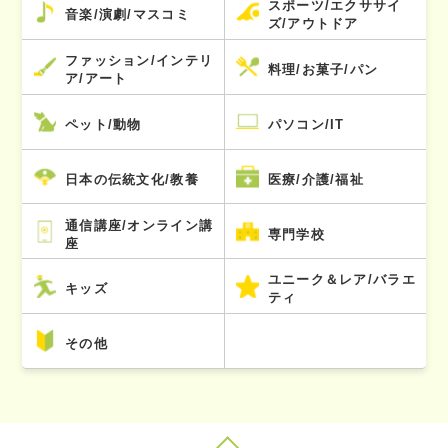
スポーツ/エクササイ
音楽/演劇/マスコミ
ズ/アウトドア
ファッション/インテリ
料理/お菓子/パン
ア/アート
ペット/動物
パソコン/IT
日本の伝統文化/教養
医療/介護/福祉
通信講座/オンライン講
専門学校
座
ユニーク＆レア/バラエ
キッズ
ティ
その他