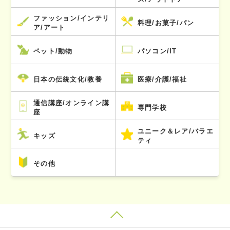
ファッション/インテリ
料理/お菓子/パン
ア/アート
ペット/動物
パソコン/IT
日本の伝統文化/教養
医療/介護/福祉
通信講座/オンライン講
専門学校
座
ユニーク＆レア/バラエ
キッズ
ティ
その他