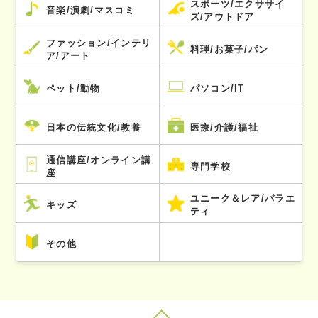
スポーツ/エクササイ
音楽/演劇/マスコミ
ズ/アウトドア
ファッション/インテリ
料理/お菓子/パン
ア/アート
ペット/動物
パソコン/IT
日本の伝統文化/教養
医療/介護/福祉
通信講座/オンライン講
専門学校
座
ユニーク＆レア/バラエ
キッズ
ティ
その他