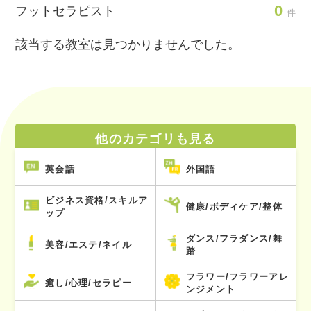
0
フットセラピスト
件
該当する教室は見つかりませんでした。
他のカテゴリも見る
英会話
外国語
ビジネス資格/スキルア
健康/ボディケア/整体
ップ
ダンス/フラダンス/舞
美容/エステ/ネイル
踏
フラワー/フラワーアレ
癒し/心理/セラピー
ンジメント