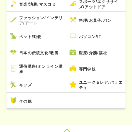
スポーツ/エクササイ
音楽/演劇/マスコミ
ズ/アウトドア
ファッション/インテリ
料理/お菓子/パン
ア/アート
ペット/動物
パソコン/IT
日本の伝統文化/教養
医療/介護/福祉
通信講座/オンライン講
専門学校
座
ユニーク＆レア/バラエ
キッズ
ティ
その他