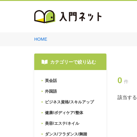
HOME
カテゴリーで絞り込む
0
英会話
件
外国語
該当する
ビジネス資格/スキルアップ
健康/ボディケア/整体
美容/エステ/ネイル
ダンス/フラダンス/舞踏