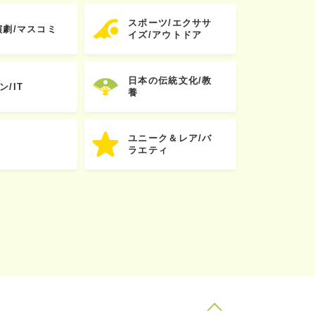
スポーツ/エクササ
演劇/マスコミ
イズ/アウトドア
日本の伝統文化/教
ン/IT
養
ユニーク＆レア/バ
ラエティ