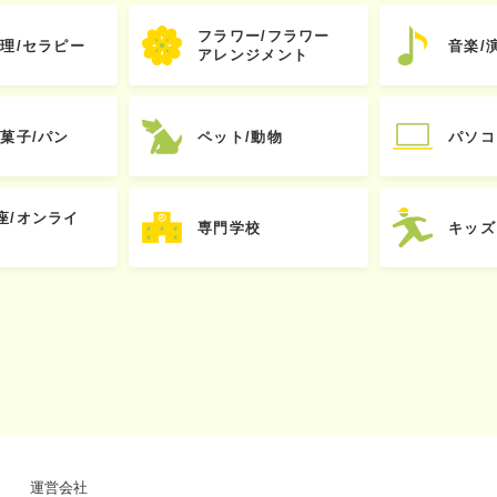
フラワー/フラワー
心理/セラピー
音楽/
アレンジメント
お菓子/パン
ペット/動物
パソコ
座/オンライ
専門学校
キッズ
運営会社