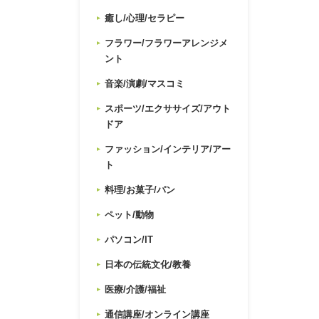
癒し/心理/セラピー
フラワー/フラワーアレンジメ
ント
音楽/演劇/マスコミ
スポーツ/エクササイズ/アウト
ドア
ファッション/インテリア/アー
ト
料理/お菓子/パン
ペット/動物
パソコン/IT
日本の伝統文化/教養
医療/介護/福祉
通信講座/オンライン講座