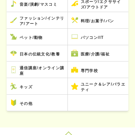
スポーツ/エクササイ
音楽/演劇/マスコミ
ズ/アウトドア
ファッション/インテリ
料理/お菓子/パン
ア/アート
ペット/動物
パソコン/IT
日本の伝統文化/教養
医療/介護/福祉
通信講座/オンライン講
専門学校
座
ユニーク＆レア/バラエ
キッズ
ティ
その他