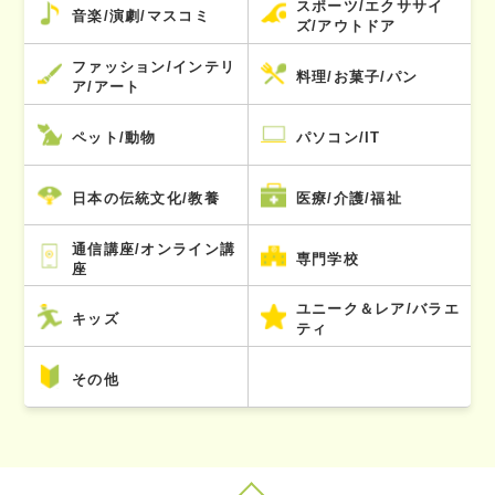
スポーツ/エクササイ
音楽/演劇/マスコミ
ズ/アウトドア
ファッション/インテリ
料理/お菓子/パン
ア/アート
ペット/動物
パソコン/IT
日本の伝統文化/教養
医療/介護/福祉
通信講座/オンライン講
専門学校
座
ユニーク＆レア/バラエ
キッズ
ティ
その他