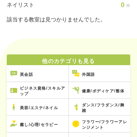
0
ネイリスト
件
該当する教室は見つかりませんでした。
他のカテゴリも見る
英会話
外国語
ビジネス資格/スキルア
健康/ボディケア/整体
ップ
ダンス/フラダンス/舞
美容/エステ/ネイル
踏
フラワー/フラワーアレ
癒し/心理/セラピー
ンジメント