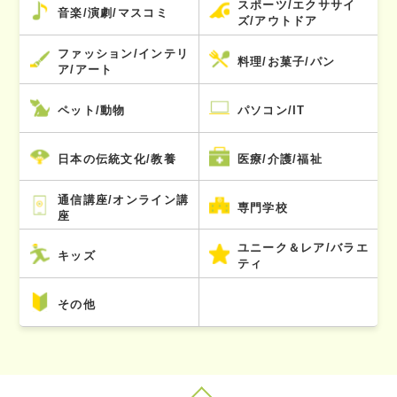
スポーツ/エクササイ
音楽/演劇/マスコミ
ズ/アウトドア
ファッション/インテリ
料理/お菓子/パン
ア/アート
ペット/動物
パソコン/IT
日本の伝統文化/教養
医療/介護/福祉
通信講座/オンライン講
専門学校
座
ユニーク＆レア/バラエ
キッズ
ティ
その他