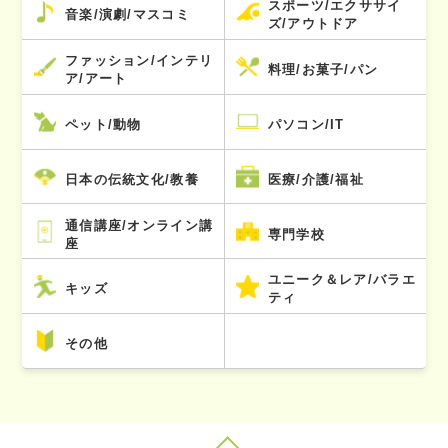
スポーツ/エクササイ
音楽/演劇/マスコミ
ズ/アウトドア
ファッション/インテリ
料理/お菓子/パン
ア/アート
ペット/動物
パソコン/IT
日本の伝統文化/教養
医療/介護/福祉
通信講座/オンライン講
専門学校
座
ユニーク＆レア/バラエ
キッズ
ティ
その他