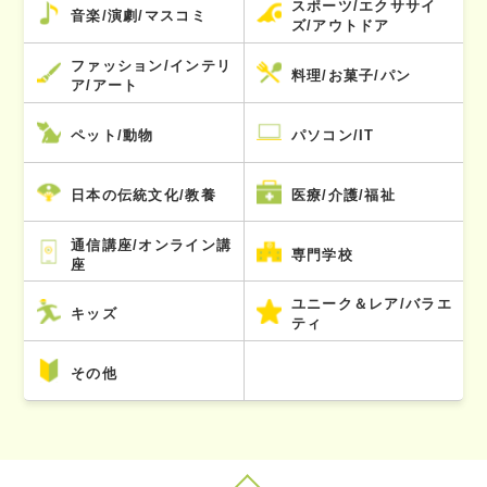
スポーツ/エクササイ
音楽/演劇/マスコミ
ズ/アウトドア
ファッション/インテリ
料理/お菓子/パン
ア/アート
ペット/動物
パソコン/IT
日本の伝統文化/教養
医療/介護/福祉
通信講座/オンライン講
専門学校
座
ユニーク＆レア/バラエ
キッズ
ティ
その他