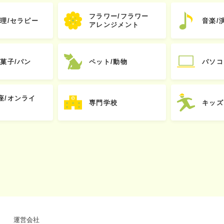
フラワー/フラワー
心理/セラピー
音楽/
アレンジメント
お菓子/パン
ペット/動物
パソコ
座/オンライ
専門学校
キッズ
運営会社