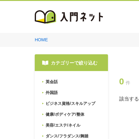
HOME
カテゴリーで絞り込む
0
英会話
件
外国語
該当する
ビジネス資格/スキルアップ
健康/ボディケア/整体
美容/エステ/ネイル
ダンス/フラダンス/舞踏