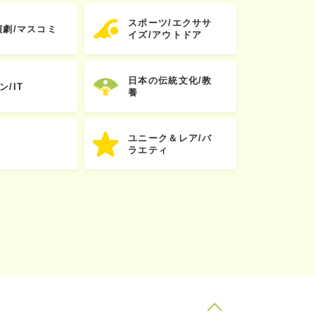
スポーツ/エクササ
演劇/マスコミ
イズ/アウトドア
日本の伝統文化/教
ン/IT
養
ユニーク＆レア/バ
ラエティ