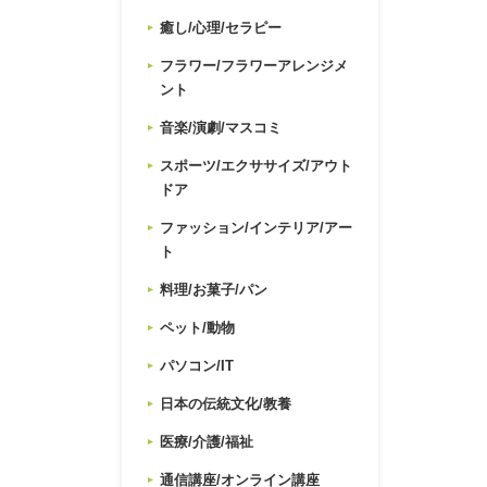
癒し/心理/セラピー
フラワー/フラワーアレンジメ
ント
音楽/演劇/マスコミ
スポーツ/エクササイズ/アウト
ドア
ファッション/インテリア/アー
ト
料理/お菓子/パン
ペット/動物
パソコン/IT
日本の伝統文化/教養
医療/介護/福祉
通信講座/オンライン講座