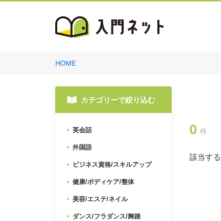
HOME
カテゴリーで絞り込む
0
英会話
件
外国語
該当する
ビジネス資格/スキルアップ
健康/ボディケア/整体
美容/エステ/ネイル
ダンス/フラダンス/舞踏