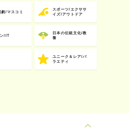
スポーツ/エクササ
演劇/マスコミ
イズ/アウトドア
日本の伝統文化/教
ン/IT
養
ユニーク＆レア/バ
ラエティ