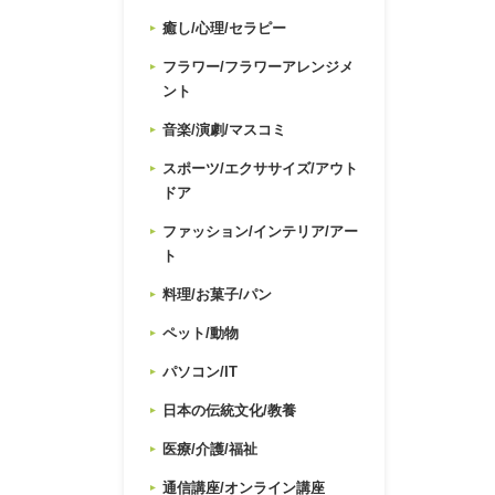
癒し/心理/セラピー
フラワー/フラワーアレンジメ
ント
音楽/演劇/マスコミ
スポーツ/エクササイズ/アウト
ドア
ファッション/インテリア/アー
ト
料理/お菓子/パン
ペット/動物
パソコン/IT
日本の伝統文化/教養
医療/介護/福祉
通信講座/オンライン講座