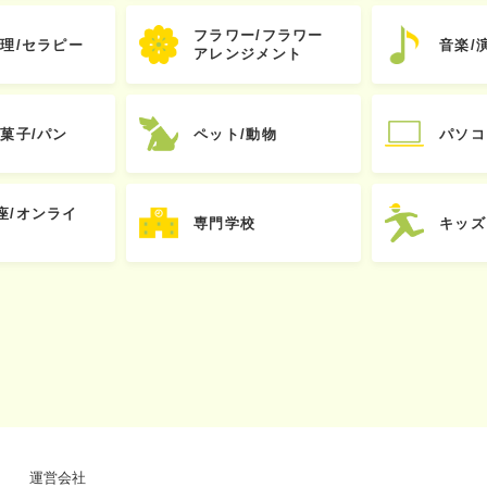
フラワー/フラワー
心理/セラピー
音楽/
アレンジメント
お菓子/パン
ペット/動物
パソコ
座/オンライ
専門学校
キッズ
運営会社