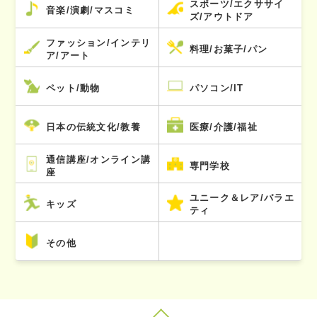
スポーツ/エクササイ
音楽/演劇/マスコミ
ズ/アウトドア
ファッション/インテリ
料理/お菓子/パン
ア/アート
ペット/動物
パソコン/IT
日本の伝統文化/教養
医療/介護/福祉
通信講座/オンライン講
専門学校
座
ユニーク＆レア/バラエ
キッズ
ティ
その他