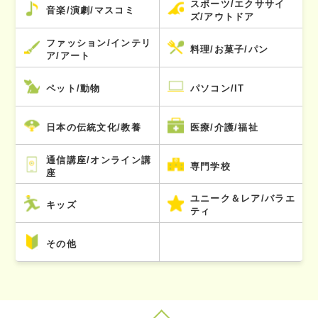
スポーツ/エクササイ
音楽/演劇/マスコミ
ズ/アウトドア
ファッション/インテリ
料理/お菓子/パン
ア/アート
ペット/動物
パソコン/IT
日本の伝統文化/教養
医療/介護/福祉
通信講座/オンライン講
専門学校
座
ユニーク＆レア/バラエ
キッズ
ティ
その他