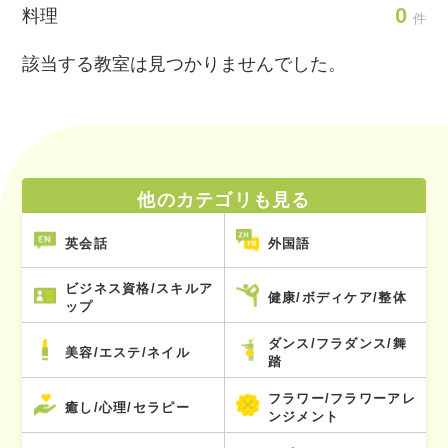
0
料理
件
該当する教室は見つかりませんでした。
他のカテゴリも見る
英会話
外国語
ビジネス資格/スキルア
健康/ボディケア/整体
ップ
ダンス/フラダンス/舞
美容/エステ/ネイル
踏
フラワー/フラワーアレ
癒し/心理/セラピー
ンジメント