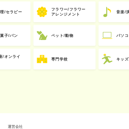
フラワー/フラワー
心理/セラピー
音楽/
アレンジメント
お菓子/パン
ペット/動物
パソコ
座/オンライ
専門学校
キッズ
運営会社