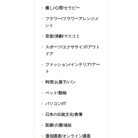
癒し/心理/セラピー
フラワー/フラワーアレンジメ
ント
音楽/演劇/マスコミ
スポーツ/エクササイズ/アウト
ドア
ファッション/インテリア/アー
ト
料理/お菓子/パン
ペット/動物
パソコン/IT
日本の伝統文化/教養
医療/介護/福祉
通信講座/オンライン講座