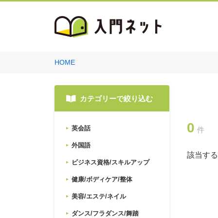
HOME
カテゴリーで絞り込む
0
英会話
件
外国語
該当する
ビジネス資格/スキルアップ
健康/ボディケア/整体
美容/エステ/ネイル
ダンス/フラダンス/舞踏