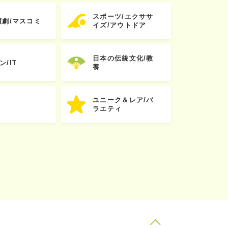
スポーツ/エクササ
演劇/マスコミ
イズ/アウトドア
日本の伝統文化/教
ン/IT
養
ユニーク＆レア/バ
ラエティ