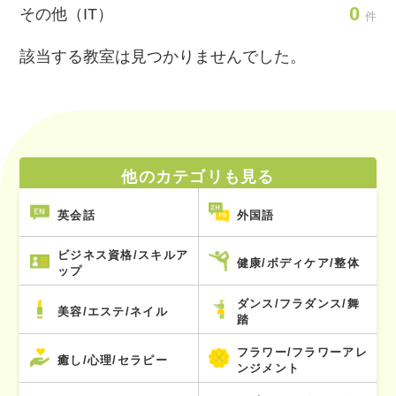
0
その他（IT）
件
該当する教室は見つかりませんでした。
他のカテゴリも見る
英会話
外国語
ビジネス資格/スキルア
健康/ボディケア/整体
ップ
ダンス/フラダンス/舞
美容/エステ/ネイル
踏
フラワー/フラワーアレ
癒し/心理/セラピー
ンジメント