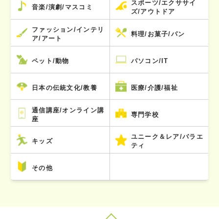
スポーツ/エクササイ
音楽/演劇/マスコミ
ズ/アウトドア
ファッション/インテリ
料理/お菓子/パン
ア/アート
ペット/動物
パソコン/IT
日本の伝統文化/教養
医療/介護/福祉
通信講座/オンライン講
専門学校
座
ユニーク＆レア/バラエ
キッズ
ティ
その他