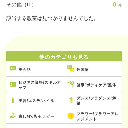
0
その他（IT）
件
該当する教室は見つかりませんでした。
他のカテゴリも見る
英会話
外国語
ビジネス資格/スキルア
健康/ボディケア/整体
ップ
ダンス/フラダンス/舞
美容/エステ/ネイル
踏
フラワー/フラワーアレ
癒し/心理/セラピー
ンジメント