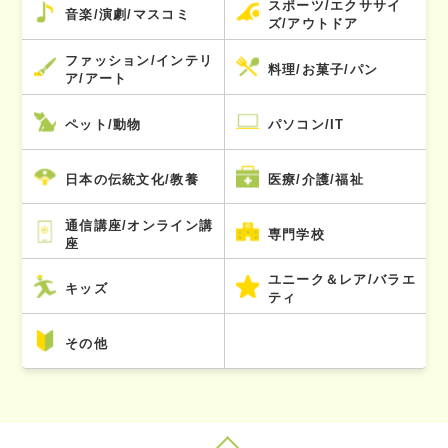
スポーツ/エクササイ
音楽/演劇/マスコミ
ズ/アウトドア
ファッション/インテリ
料理/お菓子/パン
ア/アート
ペット/動物
パソコン/IT
日本の伝統文化/教養
医療/介護/福祉
通信講座/オンライン講
専門学校
座
ユニーク＆レア/バラエ
キッズ
ティ
その他