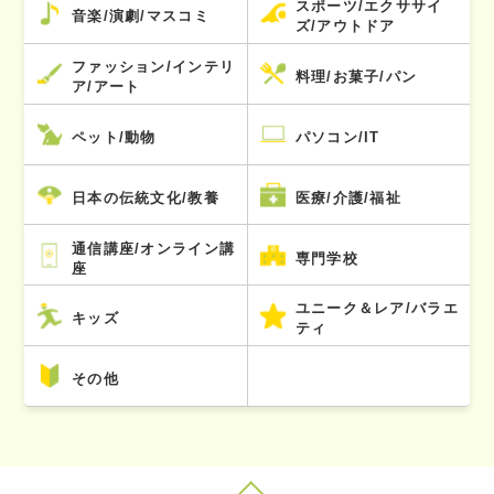
スポーツ/エクササイ
音楽/演劇/マスコミ
ズ/アウトドア
ファッション/インテリ
料理/お菓子/パン
ア/アート
ペット/動物
パソコン/IT
日本の伝統文化/教養
医療/介護/福祉
通信講座/オンライン講
専門学校
座
ユニーク＆レア/バラエ
キッズ
ティ
その他