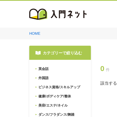
HOME
カテゴリーで絞り込む
0
英会話
件
外国語
該当する
ビジネス資格/スキルアップ
健康/ボディケア/整体
美容/エステ/ネイル
ダンス/フラダンス/舞踏