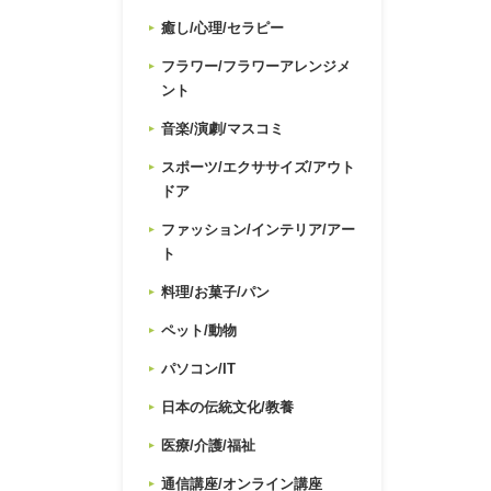
癒し/心理/セラピー
フラワー/フラワーアレンジメ
ント
音楽/演劇/マスコミ
スポーツ/エクササイズ/アウト
ドア
ファッション/インテリア/アー
ト
料理/お菓子/パン
ペット/動物
パソコン/IT
日本の伝統文化/教養
医療/介護/福祉
通信講座/オンライン講座