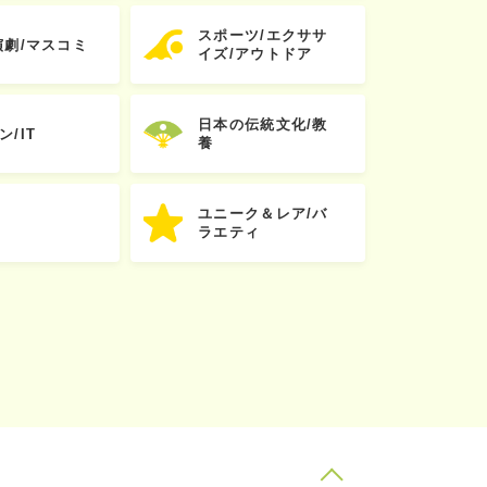
スポーツ/エクササ
演劇/マスコミ
イズ/アウトドア
日本の伝統文化/教
ン/IT
養
ユニーク＆レア/バ
ラエティ