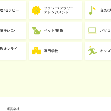
フラワー/フラワー
心理/セラピー
音楽/
アレンジメント
お菓子/パン
ペット/動物
パソコ
座/オンライ
専門学校
キッズ
運営会社