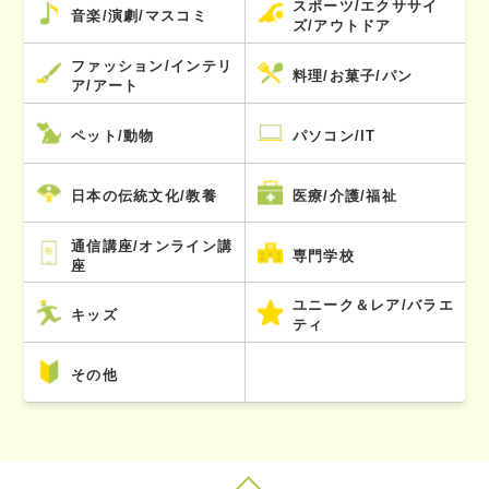
スポーツ/エクササイ
音楽/演劇/マスコミ
ズ/アウトドア
ファッション/インテリ
料理/お菓子/パン
ア/アート
ペット/動物
パソコン/IT
日本の伝統文化/教養
医療/介護/福祉
通信講座/オンライン講
専門学校
座
ユニーク＆レア/バラエ
キッズ
ティ
その他