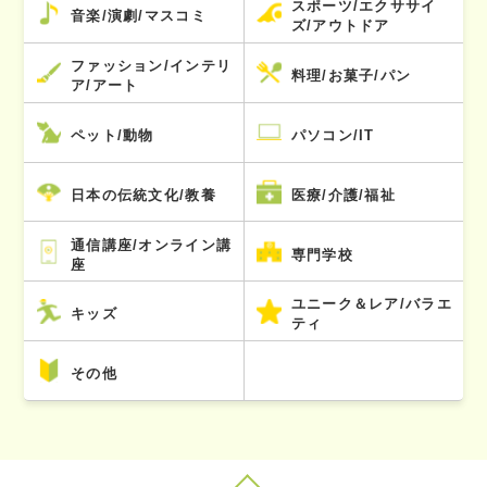
スポーツ/エクササイ
音楽/演劇/マスコミ
ズ/アウトドア
ファッション/インテリ
料理/お菓子/パン
ア/アート
ペット/動物
パソコン/IT
日本の伝統文化/教養
医療/介護/福祉
通信講座/オンライン講
専門学校
座
ユニーク＆レア/バラエ
キッズ
ティ
その他