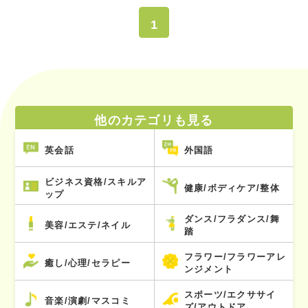
1
他のカテゴリも見る
英会話
外国語
ビジネス資格/スキルア
健康/ボディケア/整体
ップ
ダンス/フラダンス/舞
美容/エステ/ネイル
踏
フラワー/フラワーアレ
癒し/心理/セラピー
ンジメント
スポーツ/エクササイ
音楽/演劇/マスコミ
ズ/アウトドア