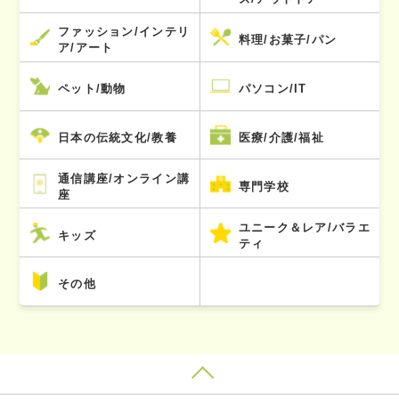
ファッション/インテリ
料理/お菓子/パン
ア/アート
ペット/動物
パソコン/IT
日本の伝統文化/教養
医療/介護/福祉
通信講座/オンライン講
専門学校
座
ユニーク＆レア/バラエ
キッズ
ティ
その他