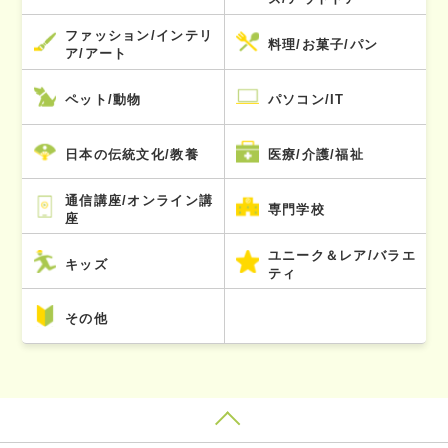
ファッション/インテリ
料理/お菓子/パン
ア/アート
ペット/動物
パソコン/IT
日本の伝統文化/教養
医療/介護/福祉
通信講座/オンライン講
専門学校
座
ユニーク＆レア/バラエ
キッズ
ティ
その他