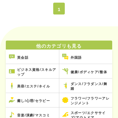
1
他のカテゴリも見る
英会話
外国語
ビジネス資格/スキルア
健康/ボディケア/整体
ップ
ダンス/フラダンス/舞
美容/エステ/ネイル
踏
フラワー/フラワーアレ
癒し/心理/セラピー
ンジメント
スポーツ/エクササイ
音楽/演劇/マスコミ
ズ/アウトドア