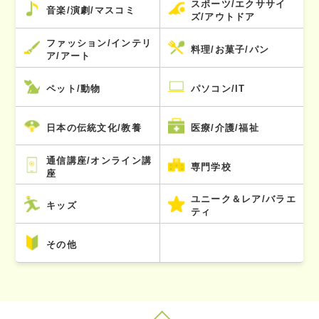
スポーツ/エクササイ
音楽/演劇/マスコミ
ズ/アウトドア
ファッション/インテリ
料理/お菓子/パン
ア/アート
ペット/動物
パソコン/IT
日本の伝統文化/教養
医療/介護/福祉
通信講座/オンライン講
専門学校
座
ユニーク＆レア/バラエ
キッズ
ティ
その他