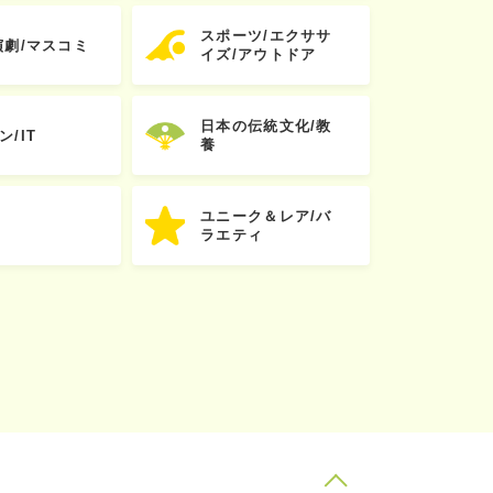
スポーツ/エクササ
演劇/マスコミ
イズ/アウトドア
日本の伝統文化/教
ン/IT
養
ユニーク＆レア/バ
ラエティ