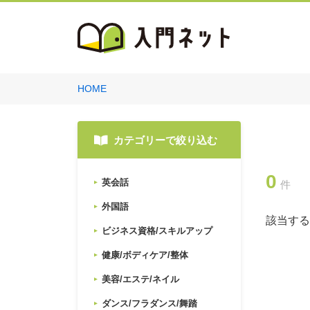
HOME
カテゴリーで絞り込む
0
英会話
件
外国語
該当する
ビジネス資格/スキルアップ
健康/ボディケア/整体
美容/エステ/ネイル
ダンス/フラダンス/舞踏