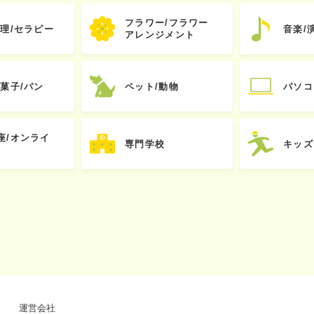
フラワー/フラワー
心理/セラピー
音楽/
アレンジメント
お菓子/パン
ペット/動物
パソコ
座/オンライ
専門学校
キッズ
運営会社