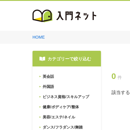
HOME
カテゴリーで絞り込む
0
英会話
件
外国語
該当する
ビジネス資格/スキルアップ
健康/ボディケア/整体
美容/エステ/ネイル
ダンス/フラダンス/舞踏