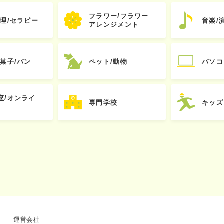
フラワー/フラワー
心理/セラピー
音楽/
アレンジメント
お菓子/パン
ペット/動物
パソコ
座/オンライ
専門学校
キッズ
運営会社