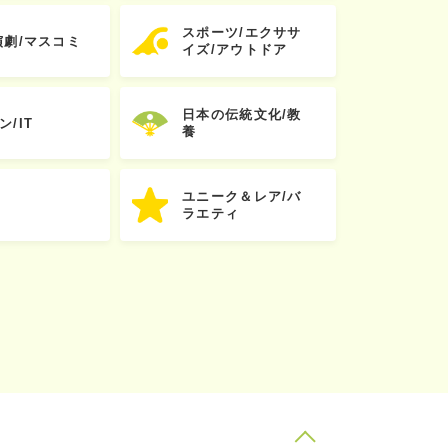
スポーツ/エクササ
演劇/マスコミ
イズ/アウトドア
日本の伝統文化/教
ン/IT
養
ユニーク＆レア/バ
ラエティ