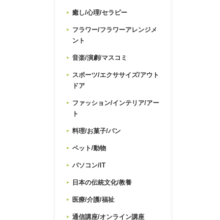
癒し/心理/セラピー
フラワー/フラワーアレンジメ
ント
音楽/演劇/マスコミ
スポーツ/エクササイズ/アウト
ドア
ファッション/インテリア/アー
ト
料理/お菓子/パン
ペット/動物
パソコン/IT
日本の伝統文化/教養
医療/介護/福祉
通信講座/オンライン講座