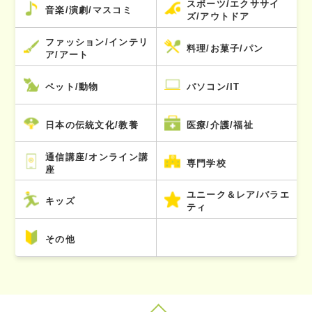
スポーツ/エクササイ
音楽/演劇/マスコミ
ズ/アウトドア
ファッション/インテリ
料理/お菓子/パン
ア/アート
ペット/動物
パソコン/IT
日本の伝統文化/教養
医療/介護/福祉
通信講座/オンライン講
専門学校
座
ユニーク＆レア/バラエ
キッズ
ティ
その他