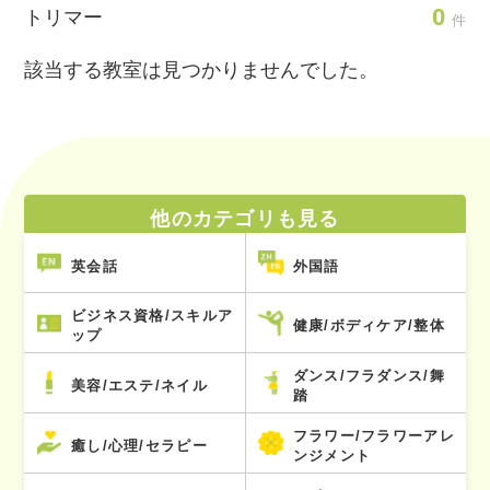
0
トリマー
件
該当する教室は見つかりませんでした。
他のカテゴリも見る
英会話
外国語
ビジネス資格/スキルア
健康/ボディケア/整体
ップ
ダンス/フラダンス/舞
美容/エステ/ネイル
踏
フラワー/フラワーアレ
癒し/心理/セラピー
ンジメント