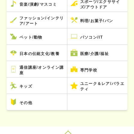
スポーツ/エクササイ
音楽/演劇/マスコミ
ズ/アウトドア
ファッション/インテリ
料理/お菓子/パン
ア/アート
ペット/動物
パソコン/IT
日本の伝統文化/教養
医療/介護/福祉
通信講座/オンライン講
専門学校
座
ユニーク＆レア/バラエ
キッズ
ティ
その他