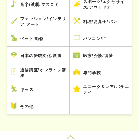
スポーツ/エクササイ
音楽/演劇/マスコミ
ズ/アウトドア
ファッション/インテリ
料理/お菓子/パン
ア/アート
ペット/動物
パソコン/IT
日本の伝統文化/教養
医療/介護/福祉
通信講座/オンライン講
専門学校
座
ユニーク＆レア/バラエ
キッズ
ティ
その他