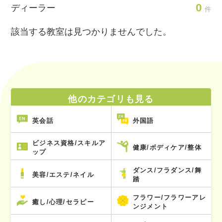
0
ディーラー
件
該当する教室は見つかりませんでした。
他のカテゴリも見る
英会話
外国語
ビジネス資格/スキルア
健康/ボディケア/整体
ップ
ダンス/フラダンス/舞
美容/エステ/ネイル
踏
フラワー/フラワーアレ
癒し/心理/セラピー
ンジメント