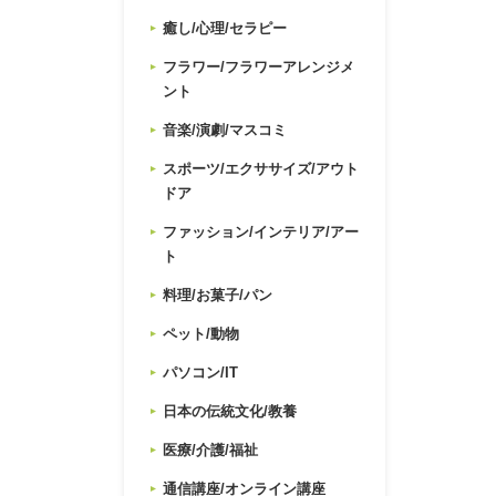
癒し/心理/セラピー
フラワー/フラワーアレンジメ
ント
音楽/演劇/マスコミ
スポーツ/エクササイズ/アウト
ドア
ファッション/インテリア/アー
ト
料理/お菓子/パン
ペット/動物
パソコン/IT
日本の伝統文化/教養
医療/介護/福祉
通信講座/オンライン講座