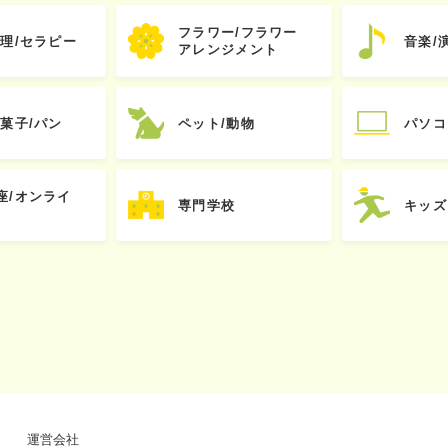
フラワー/フラワー
心理/セラピー
音楽/
アレンジメント
お菓子/パン
ペット/動物
パソコ
座/オンライ
専門学校
キッズ
運営会社