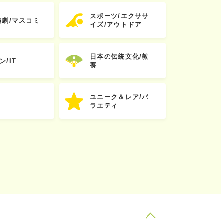
スポーツ/エクササ
演劇/マスコミ
イズ/アウトドア
日本の伝統文化/教
ン/IT
養
ユニーク＆レア/バ
ラエティ