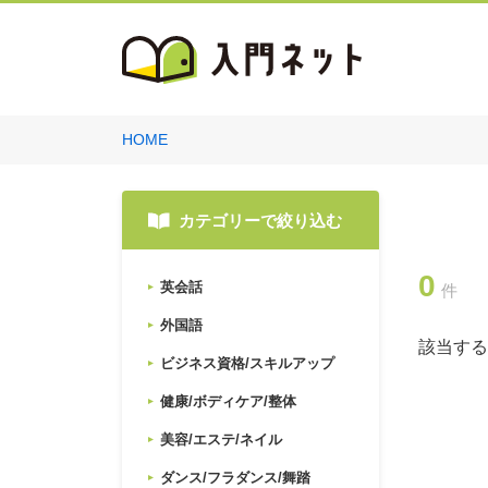
HOME
カテゴリーで絞り込む
0
英会話
件
外国語
該当する
ビジネス資格/スキルアップ
健康/ボディケア/整体
美容/エステ/ネイル
ダンス/フラダンス/舞踏