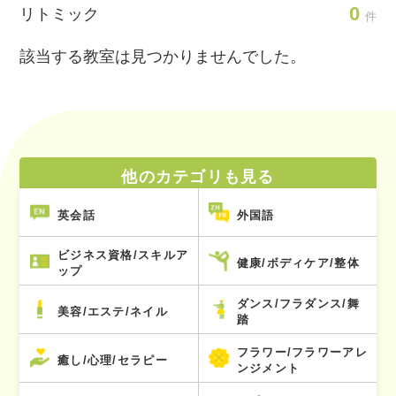
0
リトミック
件
該当する教室は見つかりませんでした。
他のカテゴリも見る
英会話
外国語
ビジネス資格/スキルア
健康/ボディケア/整体
ップ
ダンス/フラダンス/舞
美容/エステ/ネイル
踏
フラワー/フラワーアレ
癒し/心理/セラピー
ンジメント