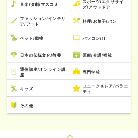
スポーツ/エクササイ
音楽/演劇/マスコミ
ズ/アウトドア
ファッション/インテリ
料理/お菓子/パン
ア/アート
ペット/動物
パソコン/IT
日本の伝統文化/教養
医療/介護/福祉
通信講座/オンライン講
専門学校
座
ユニーク＆レア/バラエ
キッズ
ティ
その他