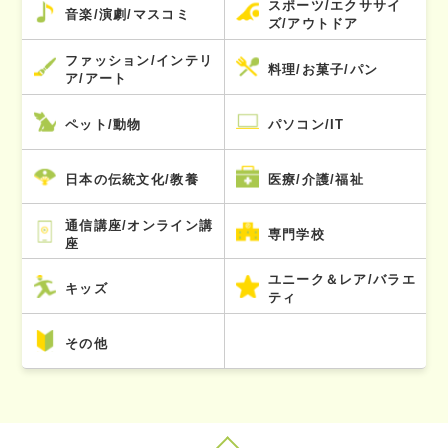
スポーツ/エクササイ
音楽/演劇/マスコミ
ズ/アウトドア
ファッション/インテリ
料理/お菓子/パン
ア/アート
ペット/動物
パソコン/IT
日本の伝統文化/教養
医療/介護/福祉
通信講座/オンライン講
専門学校
座
ユニーク＆レア/バラエ
キッズ
ティ
その他