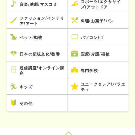
スポーツ/エクササイ
音楽/演劇/マスコミ
ズ/アウトドア
ファッション/インテリ
料理/お菓子/パン
ア/アート
ペット/動物
パソコン/IT
日本の伝統文化/教養
医療/介護/福祉
通信講座/オンライン講
専門学校
座
ユニーク＆レア/バラエ
キッズ
ティ
その他