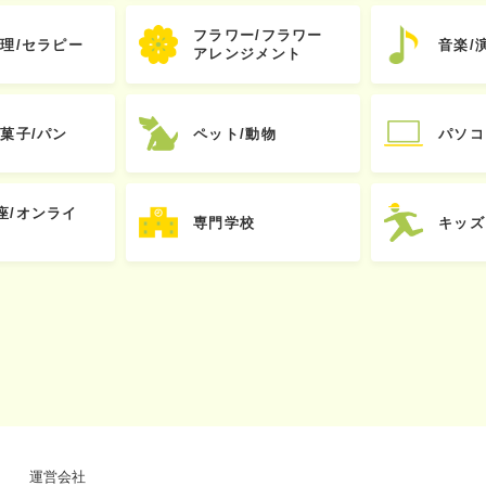
フラワー/フラワー
心理/セラピー
音楽/
アレンジメント
お菓子/パン
ペット/動物
パソコ
座/オンライ
専門学校
キッズ
運営会社