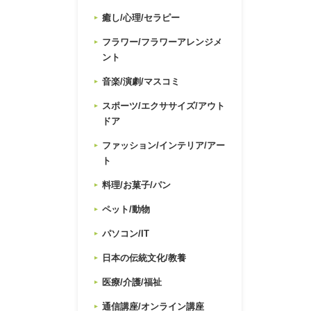
癒し/心理/セラピー
フラワー/フラワーアレンジメ
ント
音楽/演劇/マスコミ
スポーツ/エクササイズ/アウト
ドア
ファッション/インテリア/アー
ト
料理/お菓子/パン
ペット/動物
パソコン/IT
日本の伝統文化/教養
医療/介護/福祉
通信講座/オンライン講座