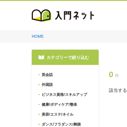
HOME
カテゴリーで絞り込む
0
英会話
件
外国語
該当する
ビジネス資格/スキルアップ
健康/ボディケア/整体
美容/エステ/ネイル
ダンス/フラダンス/舞踏