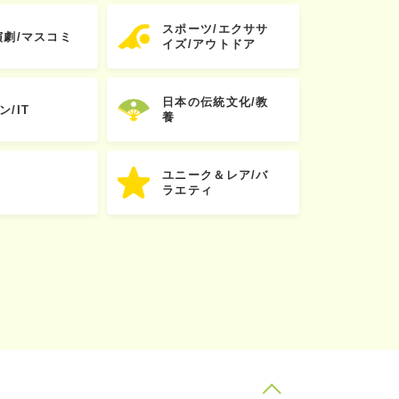
スポーツ/エクササ
演劇/マスコミ
イズ/アウトドア
日本の伝統文化/教
ン/IT
養
ユニーク＆レア/バ
ラエティ