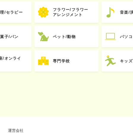
フラワー/フラワー
心理/セラピー
音楽/
アレンジメント
お菓子/パン
ペット/動物
パソコ
座/オンライ
専門学校
キッズ
運営会社