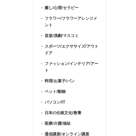
癒し/心理/セラピー
フラワー/フラワーアレンジメ
ント
音楽/演劇/マスコミ
スポーツ/エクササイズ/アウト
ドア
ファッション/インテリア/アー
ト
料理/お菓子/パン
ペット/動物
パソコン/IT
日本の伝統文化/教養
医療/介護/福祉
通信講座/オンライン講座