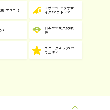
スポーツ/エクササ
演劇/マスコミ
イズ/アウトドア
日本の伝統文化/教
ン/IT
養
ユニーク＆レア/バ
ラエティ