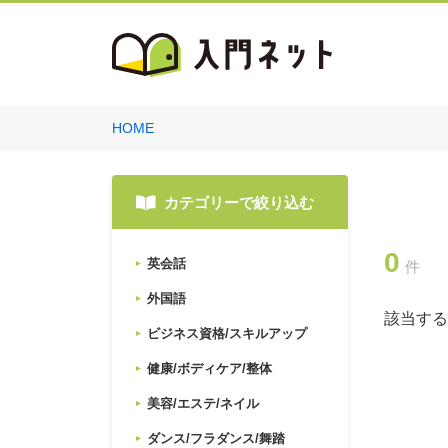
HOME
カテゴリーで絞り込む
0
英会話
件
外国語
該当する
ビジネス資格/スキルアップ
健康/ボディケア/整体
美容/エステ/ネイル
ダンス/フラダンス/舞踏