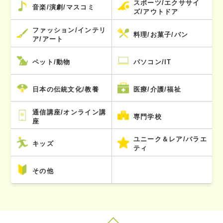
スポーツ/エクササイ
音楽/演劇/マスコミ
ズ/アウトドア
ファッション/インテリ
料理/お菓子/パン
ア/アート
ペット/動物
パソコン/IT
日本の伝統文化/教養
医療/介護/福祉
通信講座/オンライン講
専門学校
座
ユニーク＆レア/バラエ
キッズ
ティ
その他