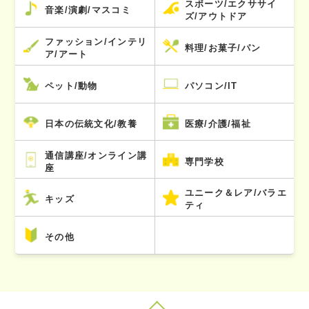
スポーツ/エクササイ
音楽/演劇/マスコミ
ズ/アウトドア
ファッション/インテリ
料理/お菓子/パン
ア/アート
ペット/動物
パソコン/IT
日本の伝統文化/教養
医療/介護/福祉
通信講座/オンライン講
専門学校
座
ユニーク＆レア/バラエ
キッズ
ティ
その他