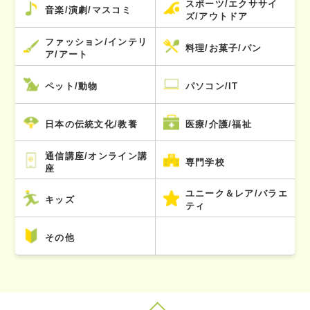
スポーツ/エクササイ
音楽/演劇/マスコミ
ズ/アウトドア
ファッション/インテリ
料理/お菓子/パン
ア/アート
ペット/動物
パソコン/IT
日本の伝統文化/教養
医療/介護/福祉
通信講座/オンライン講
専門学校
座
ユニーク＆レア/バラエ
キッズ
ティ
その他