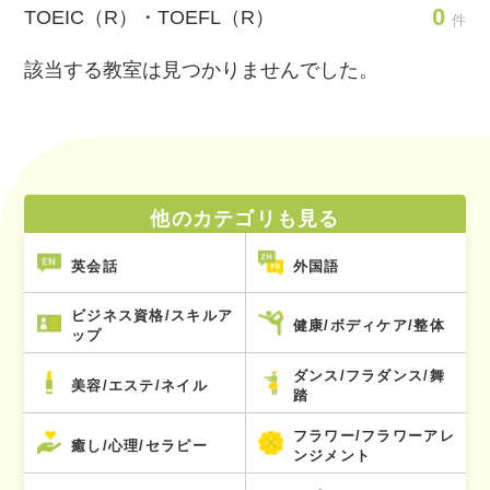
0
TOEIC（R）・TOEFL（R）
件
該当する教室は見つかりませんでした。
他のカテゴリも見る
英会話
外国語
ビジネス資格/スキルア
健康/ボディケア/整体
ップ
ダンス/フラダンス/舞
美容/エステ/ネイル
踏
フラワー/フラワーアレ
癒し/心理/セラピー
ンジメント