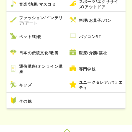
スポーツ/エクササイ
音楽/演劇/マスコミ
ズ/アウトドア
ファッション/インテリ
料理/お菓子/パン
ア/アート
ペット/動物
パソコン/IT
日本の伝統文化/教養
医療/介護/福祉
通信講座/オンライン講
専門学校
座
ユニーク＆レア/バラエ
キッズ
ティ
その他