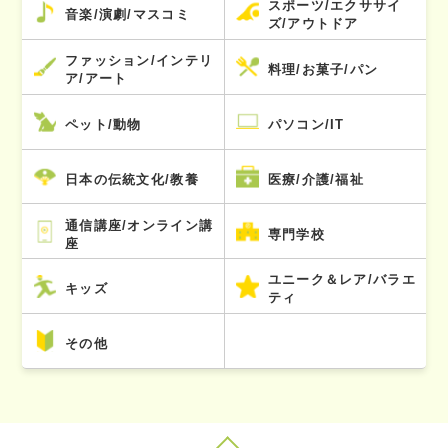
スポーツ/エクササイ
音楽/演劇/マスコミ
ズ/アウトドア
ファッション/インテリ
料理/お菓子/パン
ア/アート
ペット/動物
パソコン/IT
日本の伝統文化/教養
医療/介護/福祉
通信講座/オンライン講
専門学校
座
ユニーク＆レア/バラエ
キッズ
ティ
その他