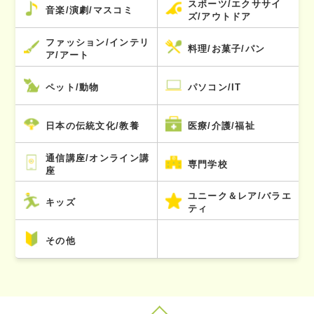
スポーツ/エクササイ
音楽/演劇/マスコミ
ズ/アウトドア
ファッション/インテリ
料理/お菓子/パン
ア/アート
ペット/動物
パソコン/IT
日本の伝統文化/教養
医療/介護/福祉
通信講座/オンライン講
専門学校
座
ユニーク＆レア/バラエ
キッズ
ティ
その他