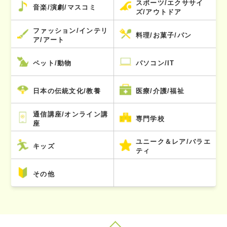
スポーツ/エクササイ
音楽/演劇/マスコミ
ズ/アウトドア
ファッション/インテリ
料理/お菓子/パン
ア/アート
ペット/動物
パソコン/IT
日本の伝統文化/教養
医療/介護/福祉
通信講座/オンライン講
専門学校
座
ユニーク＆レア/バラエ
キッズ
ティ
その他