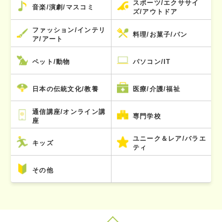
スポーツ/エクササイ
音楽/演劇/マスコミ
ズ/アウトドア
ファッション/インテリ
料理/お菓子/パン
ア/アート
ペット/動物
パソコン/IT
日本の伝統文化/教養
医療/介護/福祉
通信講座/オンライン講
専門学校
座
ユニーク＆レア/バラエ
キッズ
ティ
その他