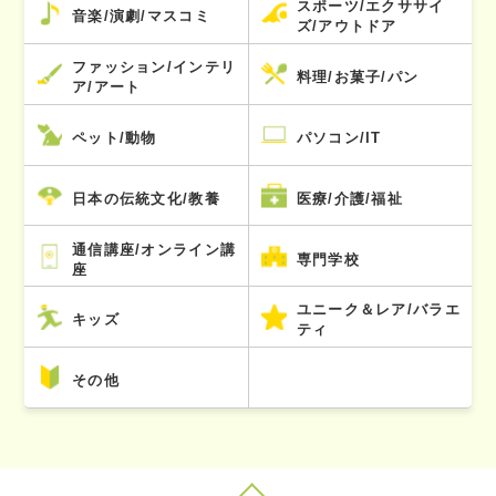
スポーツ/エクササイ
音楽/演劇/マスコミ
ズ/アウトドア
ファッション/インテリ
料理/お菓子/パン
ア/アート
ペット/動物
パソコン/IT
日本の伝統文化/教養
医療/介護/福祉
通信講座/オンライン講
専門学校
座
ユニーク＆レア/バラエ
キッズ
ティ
その他