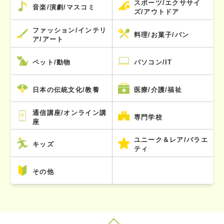
スポーツ/エクササイ
音楽/演劇/マスコミ
ズ/アウトドア
ファッション/インテリ
料理/お菓子/パン
ア/アート
ペット/動物
パソコン/IT
日本の伝統文化/教養
医療/介護/福祉
通信講座/オンライン講
専門学校
座
ユニーク＆レア/バラエ
キッズ
ティ
その他