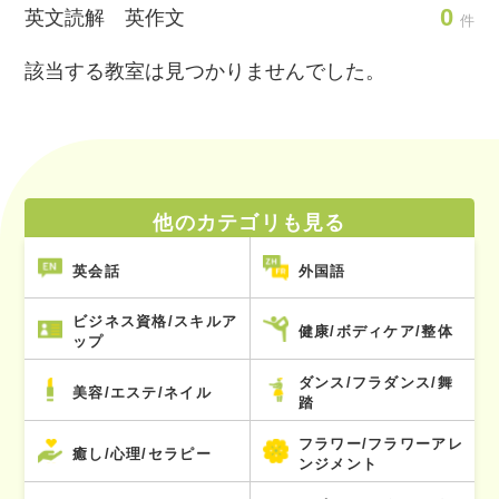
0
英文読解 英作文
件
該当する教室は見つかりませんでした。
他のカテゴリも見る
英会話
外国語
ビジネス資格/スキルア
健康/ボディケア/整体
ップ
ダンス/フラダンス/舞
美容/エステ/ネイル
踏
フラワー/フラワーアレ
癒し/心理/セラピー
ンジメント